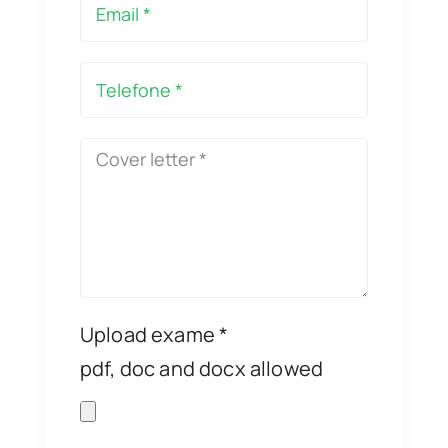
Upload exame *
pdf, doc and docx allowed