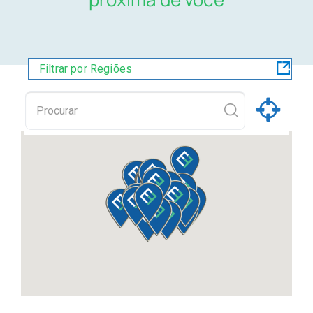
Unidades
Oeste
Baixada
Filtrar por Regiões
Buscar Exames
Fluminense
Zona
Sul
região
metropolitana
Centro
CANCELAR