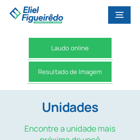
Início
Laudo online
Quem somos
Resultado de Imagem
Todas
as
Régiões
Orçamento de exame
Unidades
Zona
Norte
Planos de saúde
Encontre a unidade mais
Zona
próxima de você