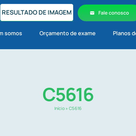
RESULTADO DE IMAGEM
Fale conosco
m somos
Orçamento de exame
Planos d
C5616
Início
»
C5616