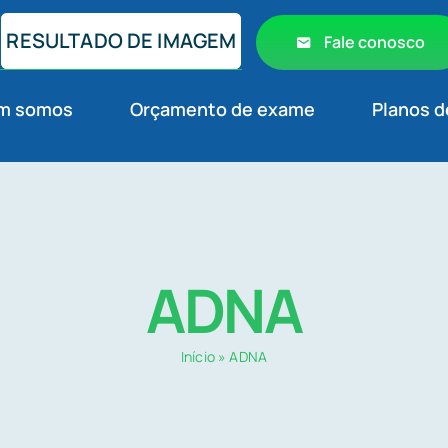
RESULTADO DE IMAGEM
Fale conosco
m somos
Orçamento de exame
Planos d
ADNA
Início
»
ADNA