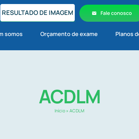
RESULTADO DE IMAGEM
Fale conosco
m somos
Orçamento de exame
Planos d
ACDLM
Início
»
ACDLM