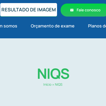
RESULTADO DE IMAGEM
Fale conosco
m somos
Orçamento de exame
Planos d
NIQS
Início
»
NIQS