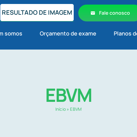
RESULTADO DE IMAGEM
Fale conosco
m somos
Orçamento de exame
Planos d
EBVM
Início
»
EBVM